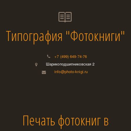
Типография "Фотокниги"
+7 (499) 649-74-76
Шарикоподшипниковская 2
info@photo-knigi.ru
Печать фотокниг в