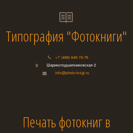
Типография "Фотокниги"
+7 (499) 649-74-76
Шарикоподшипниковская 2
info@photo-knigi.ru
Печать фотокниг в