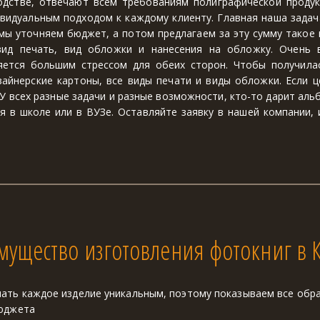
одстве, отвечают всем требованиям полиграфической продук
видуальным подходом к каждому клиенту. Главная наша задача
мы уточняем бюджет, а потом предлагаем за эту сумму такое 
 вид печать, вид обложки и нанесения на обложку. Очень
яется большим стрессом для обеих сторон. Чтобы получилас
зайнерские картоны, все виды печати и виды обложки. Если ц
У всех разные задачи и разные возможности, кто-то дарит альб
я в школе или в ВУЗе. Оставляйте заявку в нашей компании,
ущество изготовления фотокниг в 
ать каждое изделие уникальным, поэтому показываем все обра
бюджета